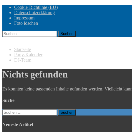
Cookie-Richtlinie (EU)
Datenschutzerklärung
Impressum
Foto löschen
Suchen
nach:
Startseite
Party-Kalender
DJ-Team
Nichts gefunden
Es konnten keine passenden Inhalte gefunden werden. Vielleicht kann
Suche
Suchen
nach:
Neueste Artikel