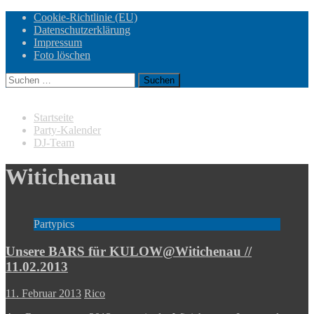
Cookie-Richtlinie (EU)
Datenschutzerklärung
Impressum
Foto löschen
Suchen
nach:
Startseite
Party-Kalender
DJ-Team
Witichenau
Partypics
Unsere BARS für KULOW@Witichenau //
11.02.2013
11. Februar 2013
Rico