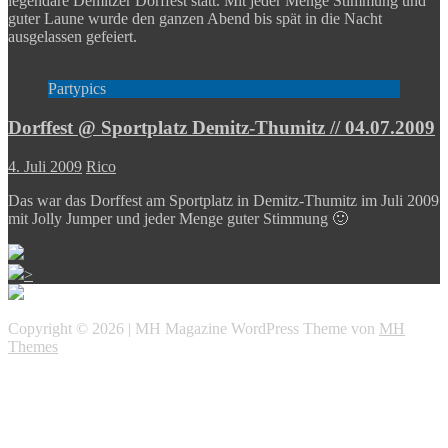
legendäre Demitzer Dorffest statt. Mit jeder Menge Stimmung und
guter Laune wurde den ganzen Abend bis spät in die Nacht
ausgelassen gefeiert.
Partypics
Dorffest @ Sportplatz Demitz-Thumitz // 04.07.2009
4. Juli 2009
Rico
Das war das Dorffest am Sportplatz in Demitz-Thumitz im Juli 2009
mit Jolly Jumper und jeder Menge guter Stimmung 🙂
>
Copyright © 2026 | MH Magazine WordPress Theme von
MH
Themes