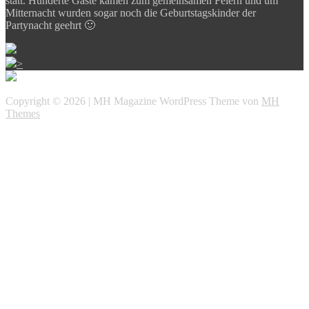
statt. Hunderte Gäste kamen zum gemeinsamen Feiern und um
Mitternacht wurden sogar noch die Geburtstagskinder der
Partynacht geehrt 🙂
>
Copyright © 2026 | MH Magazine WordPress Theme von
MH
Themes