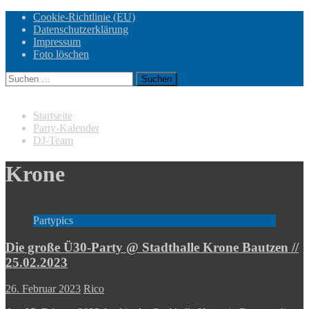
Cookie-Richtlinie (EU)
Datenschutzerklärung
Impressum
Foto löschen
Suchen
nach:
Startseite
Party-Kalender
DJ-Team
Krone
Partypics
Die große Ü30-Party @ Stadthalle Krone Bautzen //
25.02.2023
26. Februar 2023
Rico